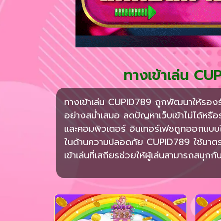
ทางเข้าเล่น CUP
ทางเข้าเล่น CUPID789 ถูกพัฒนาให้รองรับ
อย่างสม่ำเสมอ ลดปัญหาเว็บเข้าไม่ได้หรือร
และคอมพิวเตอร์ อินเทอร์เฟซถูกออกแบบให้
ในด้านความปลอดภัย CUPID789 ใช้มาตรกา
เข้าเล่นที่เสถียรช่วยให้ผู้เล่นสามารถสนุ