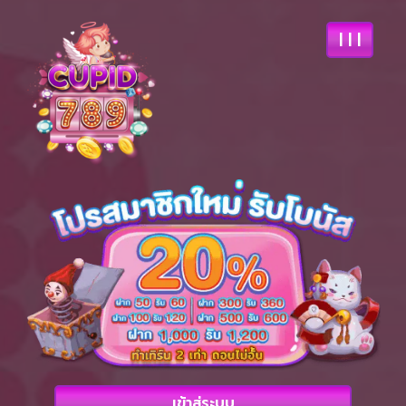
| | |
เข้าสู่ระบบ