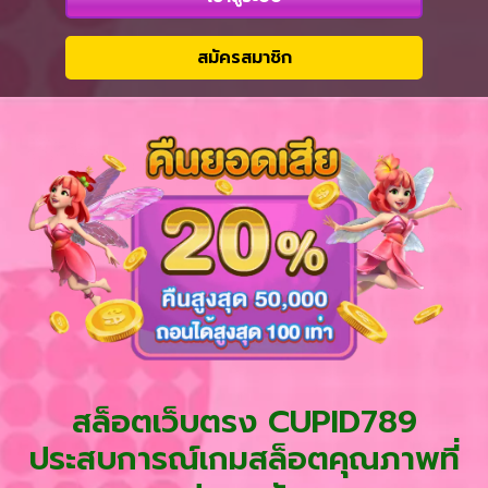
สมัครสมาชิก
สล็อตเว็บตรง CUPID789
ประสบการณ์เกมสล็อตคุณภาพที่