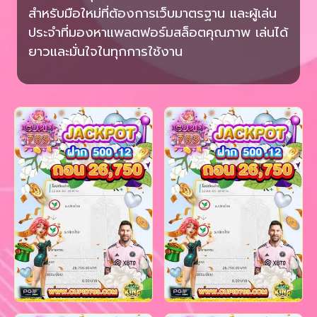
สำหรับมือใหม่ที่ต้องการเว็บมาตรฐาน และผู้เล่น
ประจำที่มองหาแพลตฟอร์มสล็อตคุณภาพ เล่นได้
ยาวและมั่นใจในทุกการใช้งาน